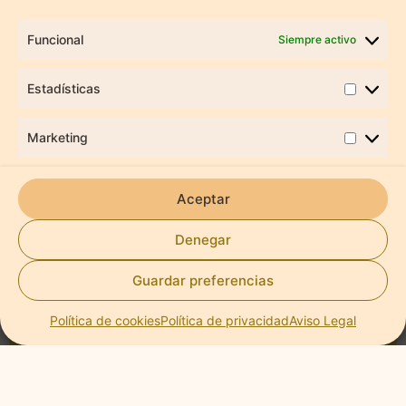
Cuando Desconectar te
Funcional
Siempre activo
incomoda: por qué el
Estadísticas
silencio también puede
generar Ansiedad
Marketing
Aceptar
Denegar
Guardar preferencias
Política de cookies
Política de privacidad
Aviso Legal