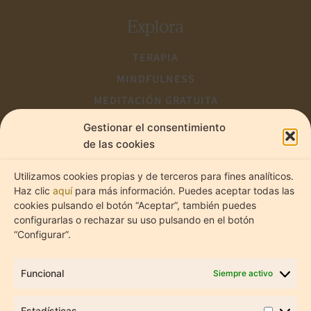
Explora
TERAPIA
MINDFULNESS
MEDITACIÓN GRATUITA
Estadíst
Marketi
CONTACTO
Gestionar el consentimiento
de las cookies
Utilizamos cookies propias y de terceros para fines analíticos.
@lume.psicologia_
Haz clic
aquí
para más información. Puedes aceptar todas las
cookies pulsando el botón “Aceptar”, también puedes
configurarlas o rechazar su uso pulsando en el botón
“Configurar”.
Funcional
Siempre activo
Estadísticas