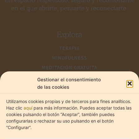
Un espacio respetuoso, seguro y reconfortante
en el que abrirte, pensarte y reconectarte.
Explora
TERAPIA
MINDFULNESS
MEDITACIÓN GRATUITA
Estadíst
Marketi
CONTACTO
Gestionar el consentimiento
de las cookies
Utilizamos cookies propias y de terceros para fines analíticos.
@lume.psicologia_
Haz clic
aquí
para más información. Puedes aceptar todas las
cookies pulsando el botón “Aceptar”, también puedes
configurarlas o rechazar su uso pulsando en el botón
“Configurar”.