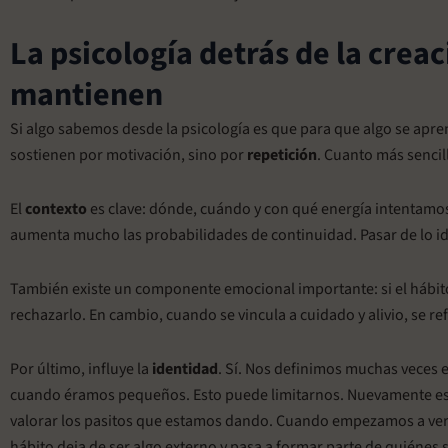
La psicología detrás de la creac
mantienen
Si algo sabemos desde la psicología es que para que algo se apren
sostienen por motivación, sino por
repetición
. Cuanto más sencil
El
contexto
es clave: dónde, cuándo y con qué energía intentamos 
aumenta mucho las probabilidades de continuidad. Pasar de lo idea
También existe un componente emocional importante: si el hábito 
rechazarlo. En cambio, cuando se vincula a cuidado y alivio, se re
Por último, influye la
identidad
. Sí. Nos definimos muchas veces 
cuando éramos pequeños. Esto puede limitarnos. Nuevamente es pa
valorar los pasitos que estamos dando. Cuando empezamos a ver
hábito deja de ser algo externo y pasa a formar parte de quiénes 