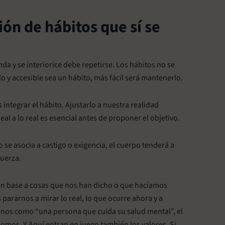
ión de hábitos que sí se
da y se interiorice debe repetirse. Los hábitos no se
lo y accesible sea un hábito, más fácil será mantenerlo.
integrar el hábito. Ajustarlo a nuestra realidad
l a lo real es esencial antes de proponer el objetivo.
se asocia a castigo o exigencia, el cuerpo tenderá a
fuerza.
en base a cosas que nos han dicho o que hacíamos
rarnos a mirar lo real, lo que ocurre ahora y a
nos como “una persona que cuida su salud mental”, el
somos. Y Aquí entran en juego también los valores. Si