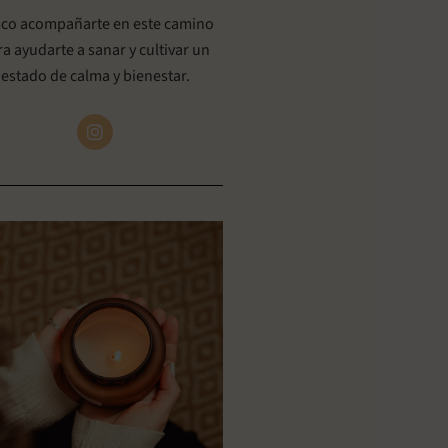
co acompañarte en este camino
ra ayudarte a sanar y cultivar un
estado de calma y bienestar.
I
n
s
t
a
g
r
a
m