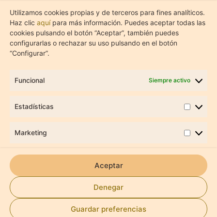
Utilizamos cookies propias y de terceros para fines analíticos.
Haz clic
aquí
para más información. Puedes aceptar todas las
cookies pulsando el botón “Aceptar”, también puedes
configurarlas o rechazar su uso pulsando en el botón
“Configurar”.
AUTOCUIDADO
Cuando Desconectar te
Funcional
Siempre activo
incomoda: por qué el
Estadísticas
silencio también puede
generar Ansiedad
Marketing
Aceptar
Denegar
Guardar preferencias