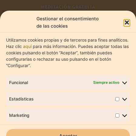
MEDITACIÓN GRATUITA
Estadíst
Marketi
CONTACTO
Gestionar el consentimiento
de las cookies
Utilizamos cookies propias y de terceros para fines analíticos.
@lume.psicologia_
Haz clic
aquí
para más información. Puedes aceptar todas las
cookies pulsando el botón “Aceptar”, también puedes
configurarlas o rechazar su uso pulsando en el botón
“Configurar”.
Funcional
Siempre activo
Estadísticas
C/Gabriel Lobo 18, Bajo drch.
Chamartín, 28002 Madrid
Marketing
AVISO LEGAL
Aceptar
POLÍTICA DE PRIVACIDAD