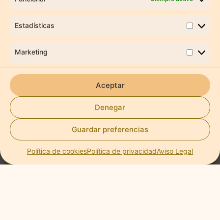
incomoda: por qué el
Estadísticas
silencio también puede
generar Ansiedad
Marketing
Aceptar
Denegar
Guardar preferencias
Política de cookies
Política de privacidad
Aviso Legal