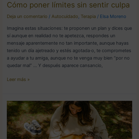
Cómo poner límites sin sentir culpa
Deja un comentario
/
Autocuidado
,
Terapia
/
Elsa Moreno
Imagina estas situaciones: te proponen un plan y dices que
sí aunque en realidad no te apetezca, respondes un
mensaje aparentemente no tan importante, aunque hayas
tenido un día ajetreado y estés agotada·o, te comprometes
a ayudar a tu amiga, aunque no te venga muy bien “por no
quedar mal” … Y después aparece cansancio,
Leer más »
Amor
sano
vs
dependencia
emocional: