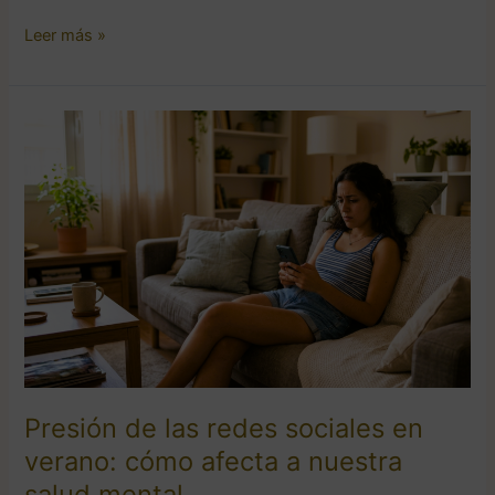
Leer más »
Presión
de
las
redes
sociales
en
verano:
cómo
afecta
a
nuestra
salud
Presión de las redes sociales en
mental
verano: cómo afecta a nuestra
salud mental