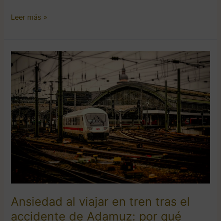
Leer más »
Ansiedad
al
viajar
en
tren
tras
el
accidente
de
Adamuz:
por
qué
ocurre
Ansiedad al viajar en tren tras el
y
accidente de Adamuz: por qué