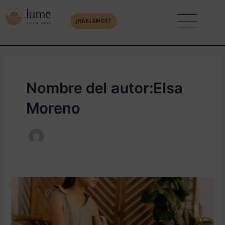
Ir
Paginación
al
de
¿HABLAMOS?
contenido
entradas
Nombre del autor:Elsa
Moreno
Beneficios
del
mindfulness
en