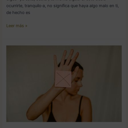
ocurrirte, tranquilo·a, no significa que haya algo malo en ti,
de hecho es
Leer más »
Cómo
poner
límites
sin
sentir
culpa