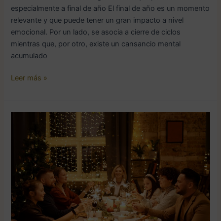
especialmente a final de año El final de año es un momento
relevante y que puede tener un gran impacto a nivel
emocional. Por un lado, se asocia a cierre de ciclos
mientras que, por otro, existe un cansancio mental
acumulado
Leer más »
Relaciones
y
familia
en
las
fiestas:
herramientas
psicológicas
para