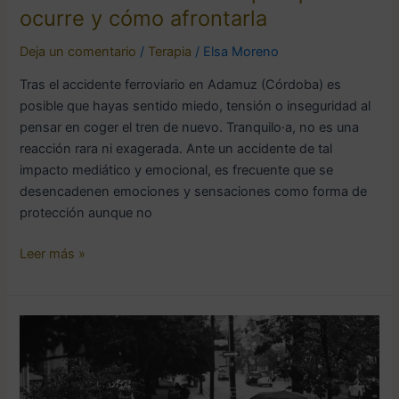
cómo
ocurre y cómo afrontarla
afrontarla
Deja un comentario
/
Terapia
/
Elsa Moreno
Tras el accidente ferroviario en Adamuz (Córdoba) es
posible que hayas sentido miedo, tensión o inseguridad al
pensar en coger el tren de nuevo. Tranquilo·a, no es una
reacción rara ni exagerada. Ante un accidente de tal
impacto mediático y emocional, es frecuente que se
desencadenen emociones y sensaciones como forma de
protección aunque no
Leer más »
Cómo
sobrevivir
al
Blue