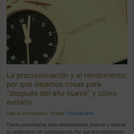
y
el
rendimiento:
por
qué
dejamos
cosas
para
“después
del
año
La procrastinación y el rendimiento:
nuevo”
por qué dejamos cosas para
y
“después del año nuevo” y cómo
cómo
evitarlo
evitarlo
Deja un comentario
/
Terapia
/
Elsa Moreno
Claves psicológicas para desbloquearte, avanzar y mejorar
tu rendimiento sin autoexigencia. Por qué procrastinamos