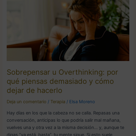
por
qué
piensas
demasiado
y
cómo
dejar
de
hacerlo
Sobrepensar u Overthinking: por
qué piensas demasiado y cómo
dejar de hacerlo
Deja un comentario
/
Terapia
/
Elsa Moreno
Hay días en los que la cabeza no se calla. Repasas una
conversación, anticipas lo que podría salir mal mañana,
vuelves una y otra vez a la misma decisión… y, aunque te
digas “ya está, basta”, tu mente sigue. Si esto suele