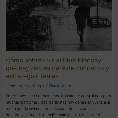
Monday:
qué
hay
detrás
de
este
concepto
y
estrategias
Cómo sobrevivir al Blue Monday:
reales
qué hay detrás de este concepto y
estrategias reales
1 comentario
/
Terapia
/
Elsa Moreno
Enero puede ser un mes emocionalmente complicado para
muchas personas. Tras las fiestas navideñas, la vuelta a la
rutina puede vivirse con sensación de cansancio,
desmotivación o cierto bajón anímico. No es extraño