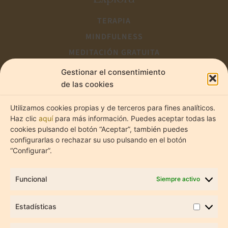
TERAPIA
MINDFULNESS
MEDITACIÓN GRATUITA
Estadíst
Marketi
CONTACTO
Gestionar el consentimiento
de las cookies
Utilizamos cookies propias y de terceros para fines analíticos.
@lume.psicologia_
Haz clic
aquí
para más información. Puedes aceptar todas las
cookies pulsando el botón “Aceptar”, también puedes
configurarlas o rechazar su uso pulsando en el botón
“Configurar”.
Funcional
Siempre activo
Estadísticas
C/Gabriel Lobo 18, Bajo drch.
Chamartín, 28002 Madrid