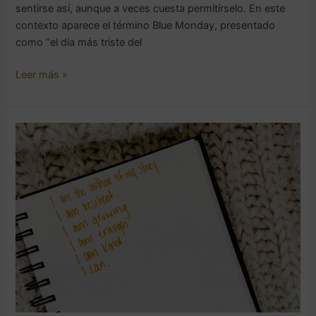
sentirse así, aunque a veces cuesta permitírselo. En este
contexto aparece el término Blue Monday, presentado
como “el día más triste del
Leer más »
Cómo
crear
hábitos
mentales
saludables
que
duren
todo
el
año